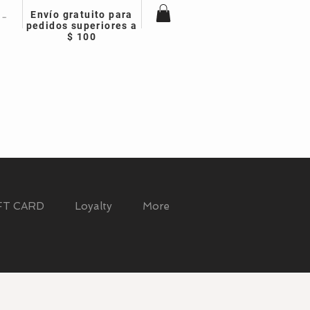
r sesión
Envío gratuito para
pedidos superiores a
$ 100
FT CARD
Loyalty
More