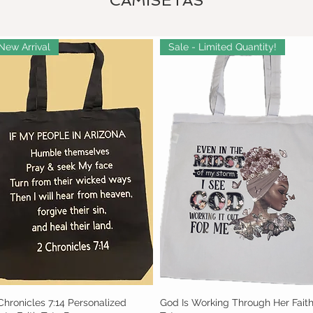
CAMISETAS
New Arrival
Sale - Limited Quantity!
Chronicles 7:14 Personalized
Vista rápida
God Is Working Through Her Fait
Vista rápida