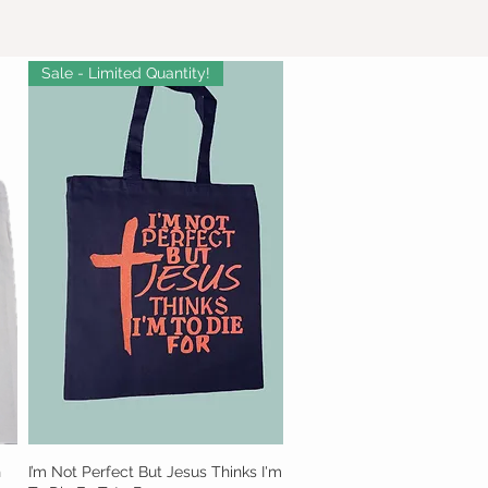
Sale - Limited Quantity!
h
I’m Not Perfect But Jesus Thinks I'm
Vista rápida