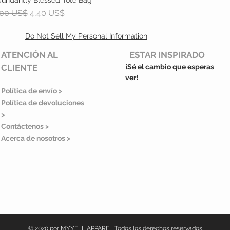
ecio
Precio de oferta
,00 US$
4,40 US$
Do Not Sell My Personal Information
ATENCIÓN AL
ESTAR INSPIRADO
CLIENTE
¡Sé el cambio que esperas
ver!
Política de envío >
Política de devoluciones
>
Contáctenos >
Acerca de nosotros >
© 2020 por MYYELL APPAREL Todos los derechos reservados