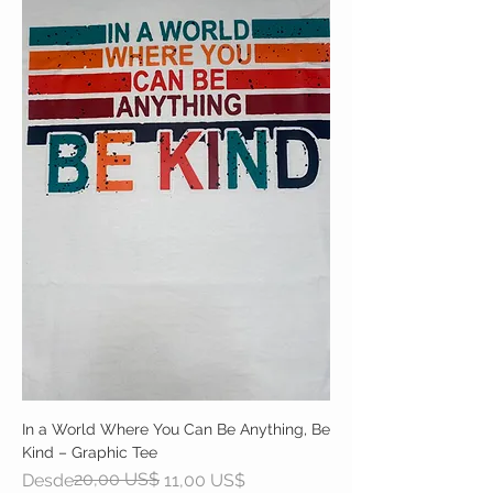
In a World Where You Can Be Anything, Be
Kind – Graphic Tee
Precio
Precio de oferta
20,00 US$
Desde
11,00 US$