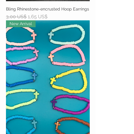
Bling Rhinestone-encrusted Hoop Earrings
Precio
Precio de oferta
3,00 US$
1,65 US$
New Arrival