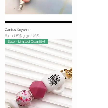
Cactus Keychain
Precio
Precio de oferta
6,00 US$
3,30 US$
Sale - Limited Quantity!