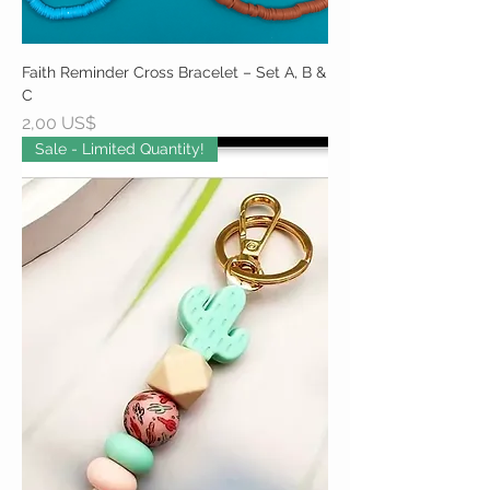
Faith Reminder Cross Bracelet – Set A, B &
C
Precio
2,00 US$
Sale - Limited Quantity!